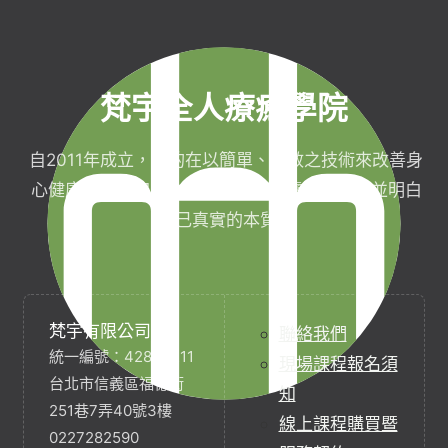
梵宇全人療癒學院
自2011年成立，目的在以簡單、有效之技術來改善身
心健康，協助完成生命目標與實現靈性生活，並明白
自己真實的本質。
梵宇有限公司
聯絡我們
統一編號：42854211
現場課程報名須
台北市信義區福德街
知
251巷7弄40號3樓
線上課程購買暨
0227282590