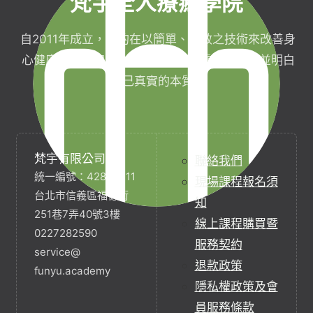
梵宇全人療癒學院
自2011年成立，目的在以簡單、有效之技術來改善身
心健康，協助完成生命目標與實現靈性生活，並明白
自己真實的本質。
梵宇有限公司
聯絡我們
統一編號：42854211
現場課程報名須
台北市信義區福德街
知
251巷7弄40號3樓
線上課程購買暨
0227282590
服務契約
service@
退款政策
funyu.academy
隱私權政策及會
員服務條款