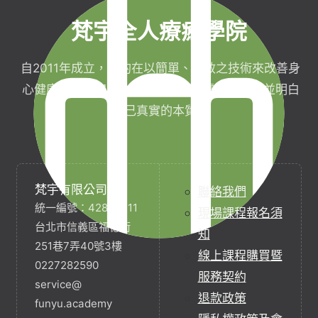
梵宇全人療癒學院
自2011年成立，目的在以簡單、有效之技術來改善身
心健康，協助完成生命目標與實現靈性生活，並明白
自己真實的本質。
梵宇有限公司
聯絡我們
統一編號：42854211
現場課程報名須
台北市信義區福德街
知
251巷7弄40號3樓
線上課程購買暨
0227282590
服務契約
service@
退款政策
funyu.academy