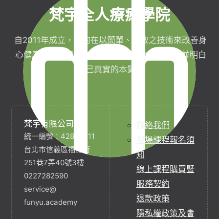
梵宇全人療癒學院
自2011年成立，目的在以簡單、有效之技術來改善身
心健康，協助完成生命目標與實現靈性生活，並明白
自己真實的本質。
梵宇有限公司
聯絡我們
統一編號：42854211
現場課程報名須
台北市信義區福德街
知
251巷7弄40號3樓
線上課程購買暨
0227282590
服務契約
service@
退款政策
funyu.academy
隱私權政策及會