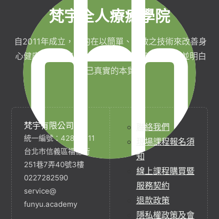
梵宇全人療癒學院
自2011年成立，目的在以簡單、有效之技術來改善身
心健康，協助完成生命目標與實現靈性生活，並明白
自己真實的本質。
梵宇有限公司
聯絡我們
統一編號：42854211
現場課程報名須
台北市信義區福德街
知
251巷7弄40號3樓
線上課程購買暨
0227282590
服務契約
service@
退款政策
funyu.academy
隱私權政策及會