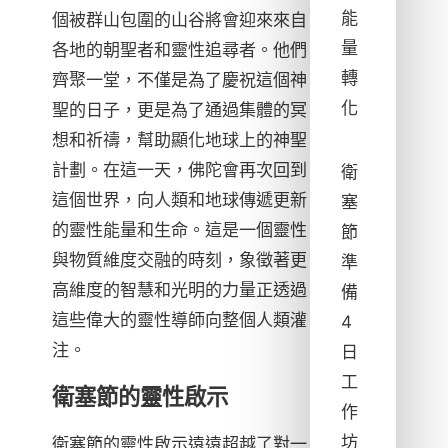
能
個被群山包圍的山谷將會迎來來自
量
各地的朝聖者和靈性追尋者。他們
轉
齊聚一堂，不僅是為了慶祝這個神
化
聖的日子，更是為了通過集體的冥
想和祈禱，幫助顯化地球上的神聖
計劃。在這一天，佛陀會再次回到
衛
這個世界，向人類和地球傳遞更新
塞
的靈性能量和生命。這是一個靈性
節
與物質維度交融的時刻，象徵著更
準
高維度的智慧和光明的力量正透過
備
這些偉大的靈性導師向整個人類灌
4
注。
日
工
衛塞節的靈性啟示
作
坊
衛塞節的靈性啟示遠遠超越了對一