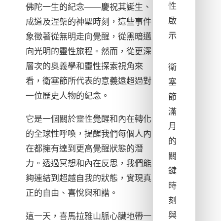
性
佛陀一生的紀念——慶祝其誕生、
啟
成道及涅槃的神聖時刻，這些事件
示
象徵著從無明走向覺醒，從黑暗邁
向光明的靈性旅程。然而，從更深
層次的奧義學和靈性探索視角來
衛
看，衛塞節所代表的意義遠超過對
塞
一位歷史人物的紀念。
節
滿
它是一個關於靈性覺醒和內在轉化
月
的全球性呼喚，提醒我們每個人內
的
在都擁有達到更高覺醒狀態的潛
關
力。透過冥想和內在反思，我們能
鍵
夠連結到超越自我的狀態，實現真
時
正的自由、喜悅與和諧。
刻
與
這一天，喜馬拉雅山脈心臟地帶一