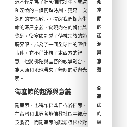
衛
這不僅是為了紀念佛陀誕生、成道
塞
和涅槃的三個關鍵時刻，更是一次
節
深刻的靈性啟示，提醒我們探索生
的
命的深層意義、實現內在的轉化與
起
覺醒。衛塞節超越了傳統宗教的節
源
慶界限，成為了一個全球性的靈性
與
事件，它不僅連結了東西方的智
意
慧，也將佛陀與基督的教導融合，
義
為人類和地球帶來了無限的愛與光
明。
衛
衛塞節的起源與意義
塞
節
衛塞節，也稱作佛誕日或浴佛節，
的
在台灣和世界各地佛教社區中被廣
靈
泛慶祝。而衛塞節的起源植根於對