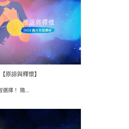
座【原諒與釋懷】
智選擇！ 隨…