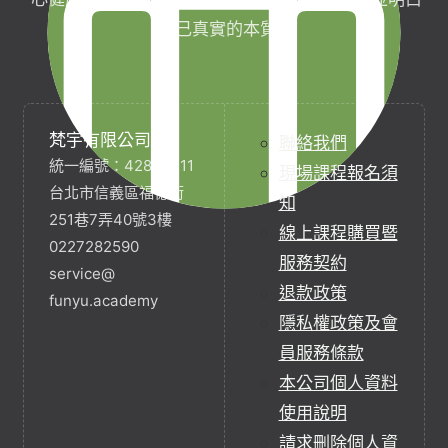
自己真實的本質。
梵宇有限公司
聯絡我們
統一編號：42854211
現場課程報名須
台北市信義區福德街
知
251巷7弄40號3樓
線上課程購買暨
0227282590
服務契約
service@
退款政策
funyu.academy
隱私權政策及會
員服務條款
本公司個人資料
使用說明
請求刪除個人資