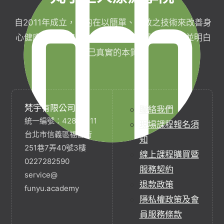
自2011年成立，目的在以簡單、有效之技術來改善身
心健康，協助完成生命目標與實現靈性生活，並明白
自己真實的本質。
梵宇有限公司
聯絡我們
統一編號：42854211
現場課程報名須
台北市信義區福德街
知
251巷7弄40號3樓
線上課程購買暨
0227282590
服務契約
service@
退款政策
funyu.academy
隱私權政策及會
員服務條款