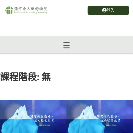
登入
課程階段:
無