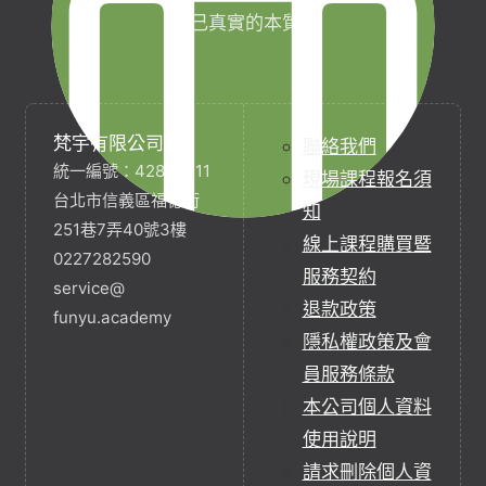
自己真實的本質。
梵宇有限公司
聯絡我們
統一編號：42854211
現場課程報名須
台北市信義區福德街
知
251巷7弄40號3樓
線上課程購買暨
0227282590
服務契約
service@
退款政策
funyu.academy
隱私權政策及會
員服務條款
本公司個人資料
使用說明
請求刪除個人資