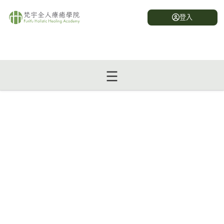
登入
身體結構應用：還原運動
身體結構調整 - 應用
身體的長期緊繃與結構錯亂，源於關節、皮層與筋膜序列
的偏旋與拉扯。還原運動的核心是透過物理性的重組技
術，引導各部位回歸最原....
返回 身體結構調整 系列介紹