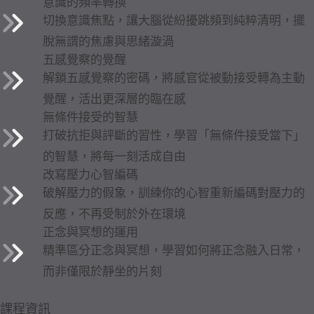
意識的頻率轉換
切換意識焦點，讓大腦從紛擾跳頻到純粹清明，擺
脫無謂的焦慮與思緒漩渦
五感覺察的覺醒
解鎖五感覺察的密碼，將感官從被動接受轉為主動
覺醒，活出更深層的臨在感
無條件接受的智慧
打破抗拒與評斷的習性，學習「無條件接受當下」
的智慧，將每一刻活成自由
改寫壓力心智編碼
破解壓力的假象，訓練你的心智重新編碼對壓力的
反應，不再受制於外在環境
正念與冥想的運用
精準區分正念與冥想，學習如何將正念融入日常，
而非僅限於靜坐的片刻
課程資訊