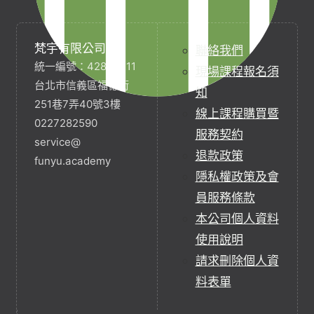
梵宇有限公司
聯絡我們
統一編號：42854211
現場課程報名須
台北市信義區福德街
知
251巷7弄40號3樓
線上課程購買暨
0227282590
服務契約
service@
退款政策
funyu.academy
隱私權政策及會
員服務條款
本公司個人資料
使用說明
請求刪除個人資
料表單