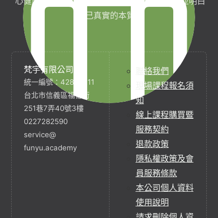
心健康，協助完成生命目標與實現靈性生活，並明白
自己真實的本質。
梵宇有限公司
聯絡我們
統一編號：42854211
現場課程報名須
台北市信義區福德街
知
251巷7弄40號3樓
線上課程購買暨
0227282590
服務契約
service@
退款政策
funyu.academy
隱私權政策及會
員服務條款
本公司個人資料
使用說明
請求刪除個人資