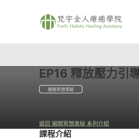
EP16 釋放壓力引
揭開冥想奧秘
....
返回 揭開冥想奧秘 系列介紹
課程介紹